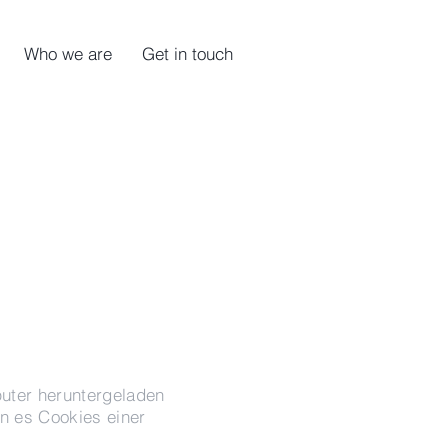
Who we are
Get in touch
puter heruntergeladen
n es Cookies einer