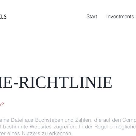
Start
Investments
E-RICHTLINIE
e?
kleine Datei aus Buchstaben und Zahlen, die auf den Com
f bestimmte Websites zugreifen. In der Regel ermögliche
er eines Nutzers zu erkennen.