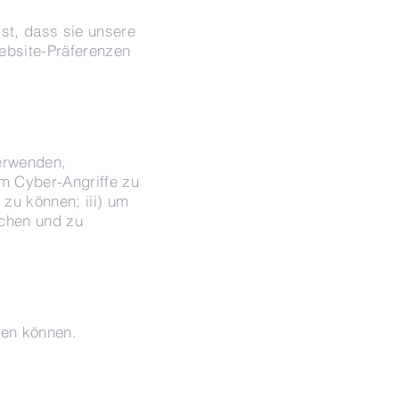
st, dass sie unsere
ebsite-Präferenzen
erwenden,
um Cyber-Angriffe zu
 zu können; iii) um
achen und zu
den können.